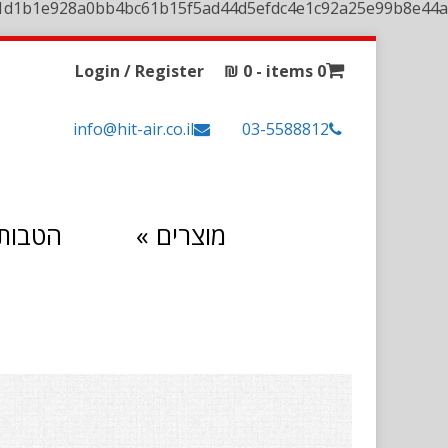
1d1b1e928a0bb4bc61b15f5ad44d5efdc4e1c92a25e99b8e44a
Login / Register
₪
0
0 items -
info@hit-air.co.il
03-5588812
מוצרים
»
הטבות 