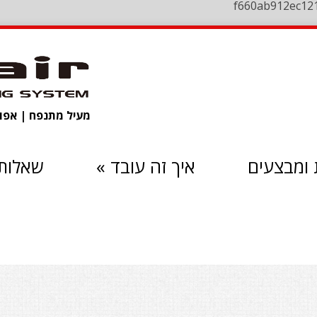
f660ab912ec12
מעיל מתנפח | אפוד 
ומבצעים
איך זה עובד
»
שאלות 