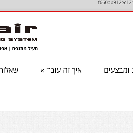
f660ab912ec12
מעיל מתנפח | אפוד 
ומבצעים
איך זה עובד
»
שאלות 