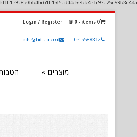
1d1b1e928a0bb4bc61b15f5ad44d5efdc4e1c92a25e99b8e44a
Login / Register
₪
0
0 items -
info@hit-air.co.il
03-5588812
מוצרים
»
הטבות 