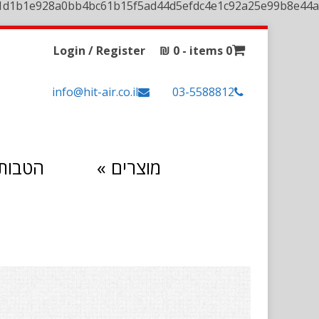
1d1b1e928a0bb4bc61b15f5ad44d5efdc4e1c92a25e99b8e44a
Login / Register
₪
0
0 items -
info@hit-air.co.il
03-5588812
מוצרים
»
הטבות 