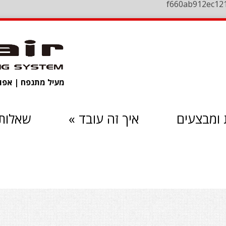
f660ab912ec12
מעיל מתנפח | אפוד 
ומבצעים
איך זה עובד
»
שאלות 