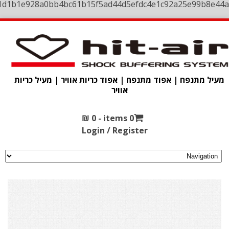
1d1b1e928a0bb4bc61b15f5ad44d5efdc4e1c92a25e99b8e44a
מעיל מתנפח | אפוד מתנפח | אפוד כריות אוויר | מעיל כריות
אוויר
₪
0
0 items -
Login / Register