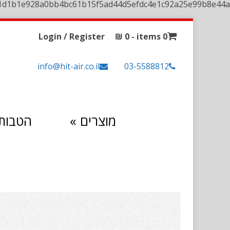
1d1b1e928a0bb4bc61b15f5ad44d5efdc4e1c92a25e99b8e44a
Login / Register
₪
0
0 items -
info@hit-air.co.il
03-5588812
מוצרים
»
הטבות 