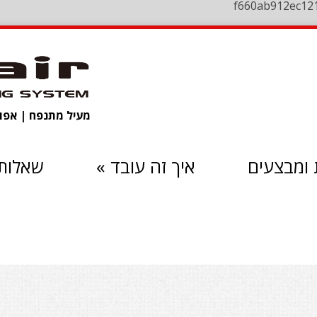
f660ab912ec12
מעיל מתנפח | אפוד 
ומבצעים
איך זה עובד
»
שאלות 