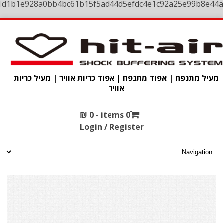
1d1b1e928a0bb4bc61b15f5ad44d5efdc4e1c92a25e99b8e44a
מעיל מתנפח | אפוד מתנפח | אפוד כריות אוויר | מעיל כריות
אוויר
₪
0
0 items -
Login / Register