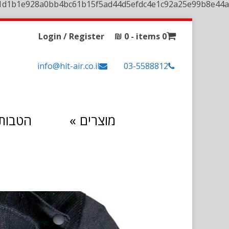
1d1b1e928a0bb4bc61b15f5ad44d5efdc4e1c92a25e99b8e44a
Login / Register
₪
0
0 items -
info@hit-air.co.il
03-5588812
מוצרים
»
הטבות 