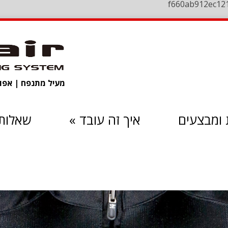
f660ab912ec12
מעיל מתנפח | אפוד 
ומבצעים
איך זה עובד
»
שאלות 