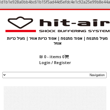
1d1b1e928a0bb4bc61b15f5ad44d5efdc4e1c92a25e99b8e44a
מעיל מתנפח | אפוד מתנפח | אפוד כריות אוויר | מעיל כריות
אוויר
₪
0
0 items -
Login / Register