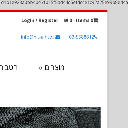
1d1b1e928a0bb4bc61b15f5ad44d5efdc4e1c92a25e99b8e44a
Login / Register
₪
0
0 items -
info@hit-air.co.il
03-5588812
מוצרים
»
הטבות 