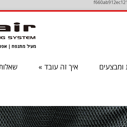
f660ab912ec12
מעיל מתנפח | אפוד 
ומבצעים
איך זה עובד
»
שאלות 