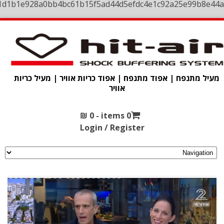
1d1b1e928a0bb4bc61b15f5ad44d5efdc4e1c92a25e99b8e44a
מעיל מתנפח | אפוד מתנפח | אפוד כריות אוויר | מעיל כריות
אוויר
₪
0
0 items -
Login / Register