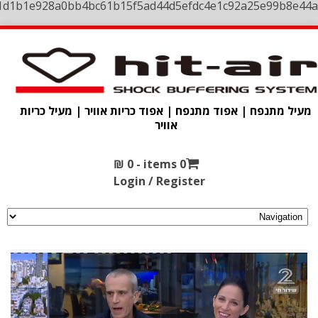
1d1b1e928a0bb4bc61b15f5ad44d5efdc4e1c92a25e99b8e44a
מעיל מתנפח | אפוד מתנפח | אפוד כריות אוויר | מעיל כריות
אוויר
₪
0
0 items -
Login / Register