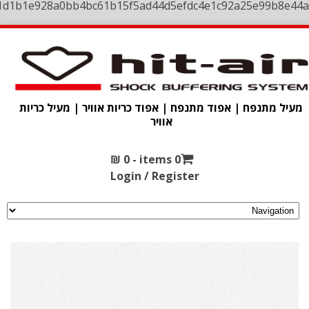
1d1b1e928a0bb4bc61b15f5ad44d5efdc4e1c92a25e99b8e44a
מעיל מתנפח | אפוד מתנפח | אפוד כריות אוויר | מעיל כריות
אוויר
₪
0
0 items -
Login / Register