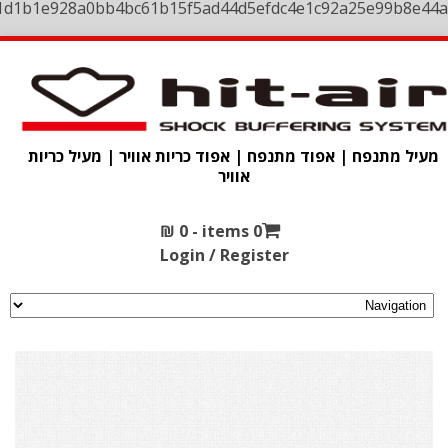
1d1b1e928a0bb4bc61b15f5ad44d5efdc4e1c92a25e99b8e44a
מעיל מתנפח | אפוד מתנפח | אפוד כריות אוויר | מעיל כריות
אוויר
₪
0
0 items -
Login / Register