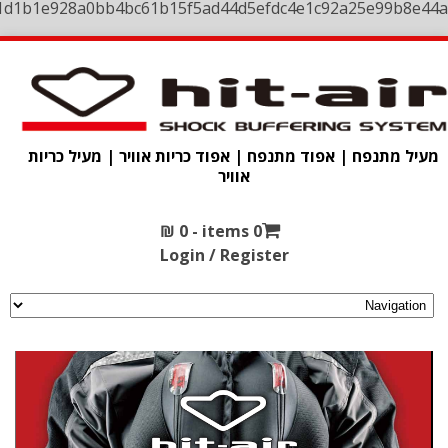
1d1b1e928a0bb4bc61b15f5ad44d5efdc4e1c92a25e99b8e44a
מעיל מתנפח | אפוד מתנפח | אפוד כריות אוויר | מעיל כריות
אוויר
₪
0
0 items -
Login / Register