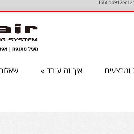
f660ab912ec12
מעיל מתנפח | אפוד 
ומבצעים
איך זה עובד
»
שאלות 