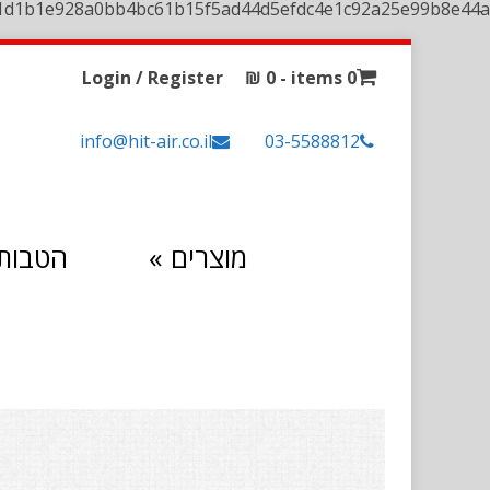
1d1b1e928a0bb4bc61b15f5ad44d5efdc4e1c92a25e99b8e44a
Login / Register
₪
0
0 items -
info@hit-air.co.il
03-5588812
מוצרים
»
הטבות 