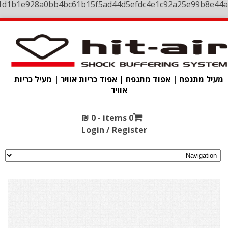
1d1b1e928a0bb4bc61b15f5ad44d5efdc4e1c92a25e99b8e44a
מעיל מתנפח | אפוד מתנפח | אפוד כריות אוויר | מעיל כריות
אוויר
₪
0
0 items -
Login / Register