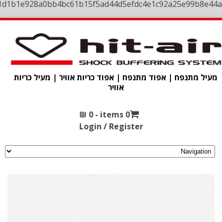
1d1b1e928a0bb4bc61b15f5ad44d5efdc4e1c92a25e99b8e44a
מעיל מתנפח | אפוד מתנפח | אפוד כריות אוויר | מעיל כריות
אוויר
₪
0
0 items -
Login / Register