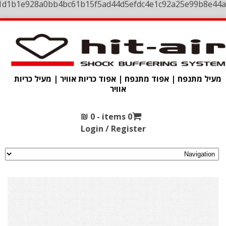
1d1b1e928a0bb4bc61b15f5ad44d5efdc4e1c92a25e99b8e44a
מעיל מתנפח | אפוד מתנפח | אפוד כריות אוויר | מעיל כריות
אוויר
₪
0
0 items -
Login / Register