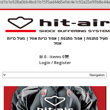
1d1b1e928a0bb4bc61b15f5ad44d5efdc4e1c92a25e99b8e44a
מעיל מתנפח | אפוד מתנפח | אפוד כריות אוויר | מעיל כריות
אוויר
₪
0
0 items -
Login / Register