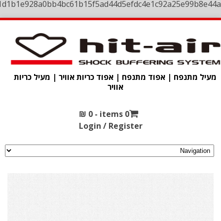
1d1b1e928a0bb4bc61b15f5ad44d5efdc4e1c92a25e99b8e44a
מעיל מתנפח | אפוד מתנפח | אפוד כריות אוויר | מעיל כריות
אוויר
₪
0
0 items -
Login / Register