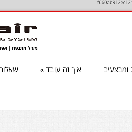
f660ab912ec12
מעיל מתנפח | אפוד 
ומבצעים
איך זה עובד
»
שאלות 