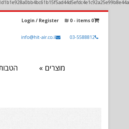
1d1b1e928a0bb4bc61b15f5ad44d5efdc4e1c92a25e99b8e44a
Login / Register
₪
0
0 items -
info@hit-air.co.il
03-5588812
מוצרים
»
הטבות 