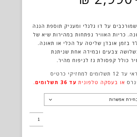
מחירים:
⁦₪ 2,799⁩
עד
מורכבים על דו גלגלי ומעניק תוספת הגנה
⁦₪ 2,990⁩
ה. כריות האוויר נפתחות במהירות שיא של
הילד בזמן אובדן שליטה על הכלי או תאונה.
קן CE ומגיע בשלושה צבעים ובמידה אחת שניתנת
ר כולל קפסולת גז לניפוח מהיר.
אי
עד 12 תשלומים למחזיקי כרטיס
נרס
או בעסקה טלפונית
עד 36 תשלומים
.
כמות
של
אפוד