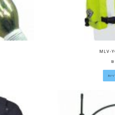
₪
למוצר
יות
זה
יש
מספר
סוגים.
ניתן
לבחור