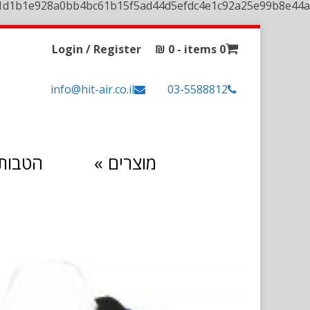
1d1b1e928a0bb4bc61b15f5ad44d5efdc4e1c92a25e99b8e44a
Login / Register
₪
0
0 items -
info@hit-air.co.il
03-5588812
מוצרים
»
הטבות 