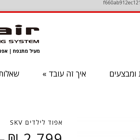
f660ab912ec12
מעיל מתנפח | אפוד 
ומבצעים
איך זה עובד
»
שאלות 
אפוד לילדים SKV
–
₪
2,799