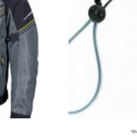
את
האפשרויות
בעמוד
המוצר
שי