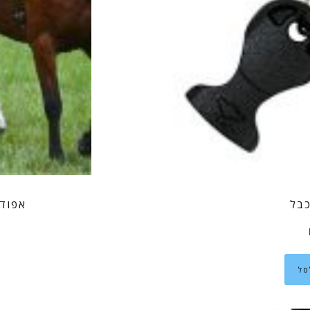
כבל
אפוד MLV-HC(ריתמה) לרוכבי ס
סל