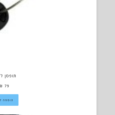
תופסן ל
₪
79
הוספה ל