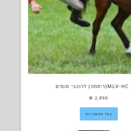
וסים
₪
2,890
למוצר
בחר אפשרויות
זה
יש