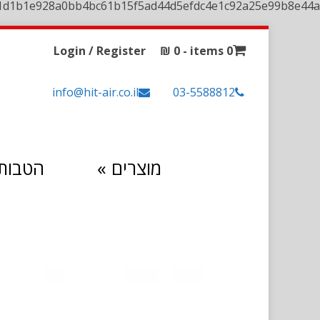
1d1b1e928a0bb4bc61b15f5ad44d5efdc4e1c92a25e99b8e44a
Login / Register
₪
0
0 items -
info@hit-air.co.il
03-5588812
מוצרים
»
הטבות 