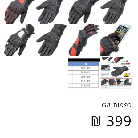
כפפות G8
₪
399