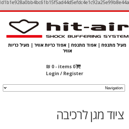
1d1b1e928a0bb4bc61b15f5ad44d5efdc4e1c92a25e99b8e44a
מעיל מתנפח | אפוד מתנפח | אפוד כריות אוויר | מעיל כריות
אוויר
₪
0
0 items -
Login / Register
ציוד מגן לרכיבה