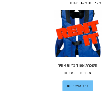
מציג תוצאה אחת
השכרת אפוד כריות אוויר
טווח
₪
180
–
₪
108
מחירים:
למוצר
בחר אפשרויות
זה
עד
יש
מספר