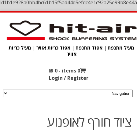
1d1b1e928a0bb4bc61b15f5ad44d5efdc4e1c92a25e99b8e44a
מעיל מתנפח | אפוד מתנפח | אפוד כריות אוויר | מעיל כריות
אוויר
₪
0
0 items -
Login / Register
ציוד חורף לאופנוע