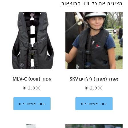
מציגים את כל ⁦14⁩ התוצאות
אפוד (אפוד) לילדים SKV
אפוד (ווסט) MLV-C
₪
2,890
₪
2,990
למוצר
למוצר
בחר אפשרויות
בחר אפשרויות
זה
זה
יש
יש
מספר
מספר