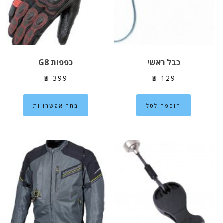
האפשרויות
האפשרוי
בעמוד
בעמוד
המוצר
המוצר
כבל ראשי
כפפות G8
₪
399
₪
129
למוצר
הוספה לסל
בחר אפשרויות
זה
יש
מספר
סוגים.
ניתן
לבחור
את
האפשרוי
בעמוד