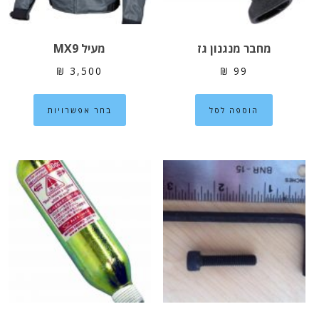
המוצר
מחבר מנגנון גז
מעיל MX9
₪
3,500
₪
99
למוצר
הוספה לסל
בחר אפשרויות
זה
יש
מספר
סוגים.
ניתן
לבחור
את
האפשרוי
בעמוד
המוצר