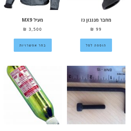
המוצר
מחבר מנגנון גז
מעיל MX9
₪
3,500
₪
99
למוצר
הוספה לסל
בחר אפשרויות
זה
יש
מספר
סוגים.
ניתן
לבחור
את
האפשרוי
בעמוד
המוצר