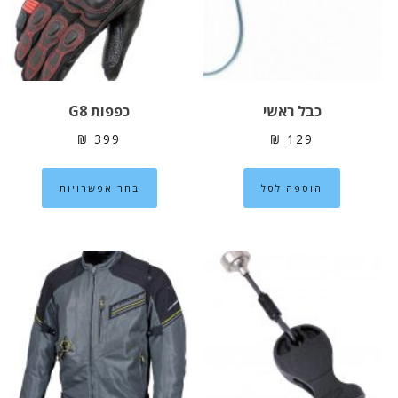
האפשרויות
האפשרוי
בעמוד
בעמוד
המוצר
המוצר
כבל ראשי
כפפות G8
₪
399
₪
129
למוצר
הוספה לסל
בחר אפשרויות
זה
יש
מספר
סוגים.
ניתן
לבחור
את
האפשרוי
בעמוד