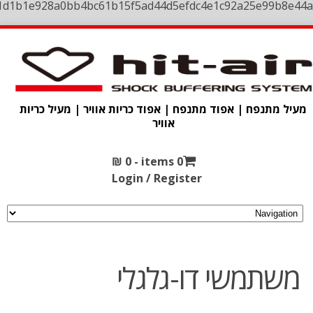
1d1b1e928a0bb4bc61b15f5ad44d5efdc4e1c92a25e99b8e44a
מעיל מתנפח | אפוד מתנפח | אפוד כריות אוויר | מעיל כריות
אוויר
₪
0
0 items -
Login / Register
משתמשי דו-גלגלי