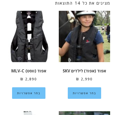
מציגים את כל ⁦14⁩ התוצאות
אפוד (אפוד) לילדים SKV
אפוד (ווסט) MLV-C
₪
2,890
₪
2,990
למוצר
למוצר
בחר אפשרויות
בחר אפשרויות
זה
זה
יש
יש
מספר
מספר