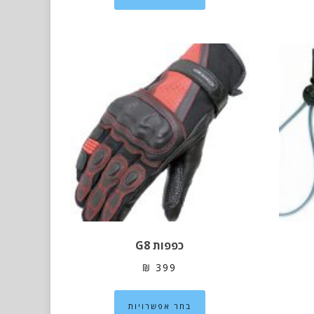
יש
פר
מספר
ים.
סוגים.
ן
ניתן
חור
לבחור
את
פשרויות
האפשרויות
מוד
בעמוד
וצר
המוצר
כפפות G8
₪
399
למוצר
בחר אפשרויות
זה