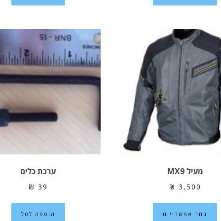
יש
מספר
סוגים.
ניתן
לבחור
את
האפשרויות
בעמוד
המוצר
מעיל MX9
ערכת כלים
₪
39
₪
3,500
למוצר
בחר אפשרויות
הוספה לסל
זה