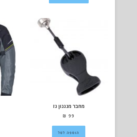
עד
יש
מספר
סוגים.
ניתן
לבחור
את
האפשרויות
בעמוד
המוצר
מחבר מנגנון גז
₪
99
הוספה לסל