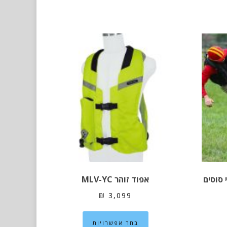
אפוד זוהר MLV-YC
₪
3,099
וצר
למוצר
בחר אפשרויות
זה