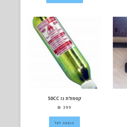
יש
מספר
סוגים.
ניתן
לבחור
את
האפשרויות
בעמוד
המוצר
קפסולת גז 50CC
₪
399
הוספה לסל