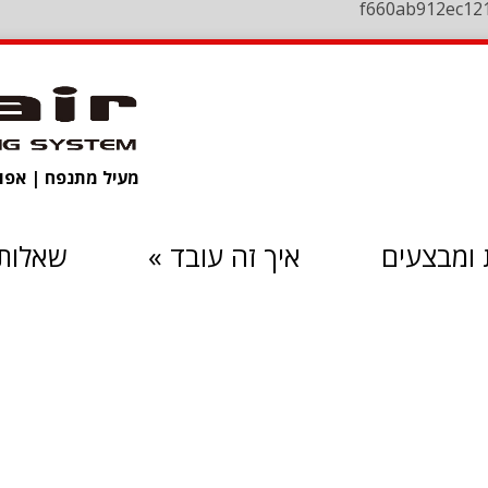
f660ab912ec12
מעיל מתנפח | אפוד 
ומבצעים
איך זה עובד
»
שאלות 