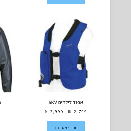
יש
מספר
סוגים.
ניתן
לבחור
את
האפשרויות
בעמוד
המוצר
אפוד לילדים SKV
ב
טווח
₪
2,990
–
₪
2,799
מחירים:
למוצר
בחר אפשרויות
זה