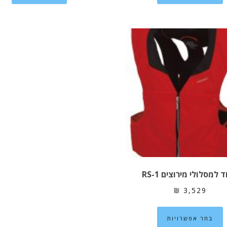
יש
מספר
סוגים.
ניתן
לבחור
את
האפשרויות
בעמוד
המוצר
 למסלולי מירוצים RS-1
₪
3,529
למוצר
בחר אפשרויות
זה