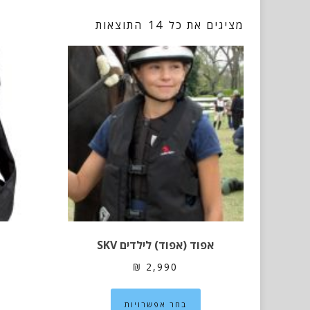
מציגים את כל ⁦14⁩ התוצאות
אפוד (אפוד) לילדים SKV
₪
2,990
למוצר
בחר אפשרויות
זה