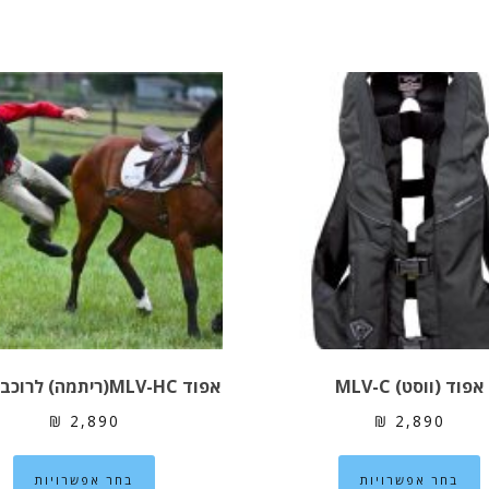
אפוד (ווסט) MLV-C
אפוד MLV-HC(ריתמה) לרוכבי סוסים
₪
2,890
₪
2,890
למוצר
למ
בחר אפשרויות
בחר אפשרויות
זה
זה