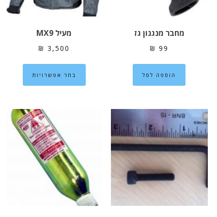
המוצר
מחבר מנגנון גז
מעיל MX9
₪
3,500
₪
99
למוצר
הוספה לסל
בחר אפשרויות
זה
יש
מספר
סוגים.
ניתן
לבחור
את
האפשרוי
בעמוד
המוצר