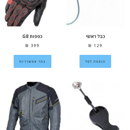
האפשרויות
האפשרוי
בעמוד
בעמוד
המוצר
המוצר
כבל ראשי
כפפות G8
₪
399
₪
129
למוצר
הוספה לסל
בחר אפשרויות
זה
יש
מספר
סוגים.
ניתן
לבחור
את
האפשרוי
בעמוד