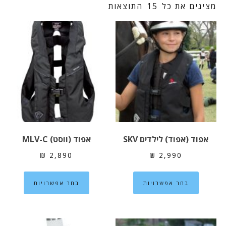
מציגים את כל ⁦15⁩ התוצאות
אפוד (אפוד) לילדים SKV
אפוד (ווסט) MLV-C
₪
2,890
₪
2,990
למוצר
למוצר
בחר אפשרויות
בחר אפשרויות
זה
זה
יש
יש
מספר
מספר