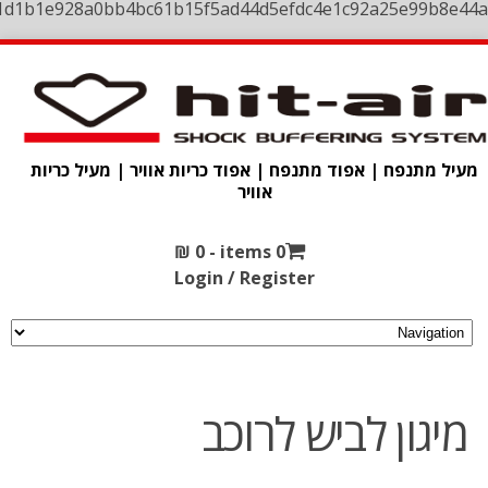
1d1b1e928a0bb4bc61b15f5ad44d5efdc4e1c92a25e99b8e44a
מעיל מתנפח | אפוד מתנפח | אפוד כריות אוויר | מעיל כריות
אוויר
₪
0
0 items -
Login / Register
מיגון לביש לרוכב