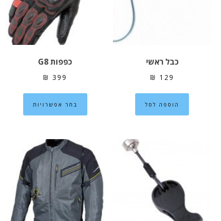
האפשרויות
האפשרוי
בעמוד
בעמוד
המוצר
המוצר
כבל ראשי
כפפות G8
₪
399
₪
129
למוצר
הוספה לסל
בחר אפשרויות
זה
יש
מספר
סוגים.
ניתן
לבחור
את
האפשרוי
בעמוד