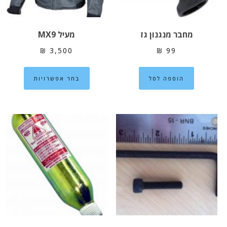
המוצר
מחבר מנגנון גז
מעיל MX9
₪
3,500
₪
99
למוצר
הוספה לסל
בחר אפשרויות
זה
יש
מספר
סוגים.
ניתן
לבחור
את
האפשרוי
בעמוד
המוצר