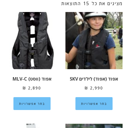
מציגים את כל ⁦15⁩ התוצאות
אפוד (אפוד) לילדים SKV
אפוד (ווסט) MLV-C
₪
2,890
₪
2,990
למוצר
למוצר
בחר אפשרויות
בחר אפשרויות
זה
זה
יש
יש
מספר
מספר