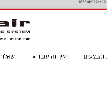
f660ab912ec12
מעיל מתנפח | אפוד 
ומבצעים
איך זה עובד
»
שאלות 