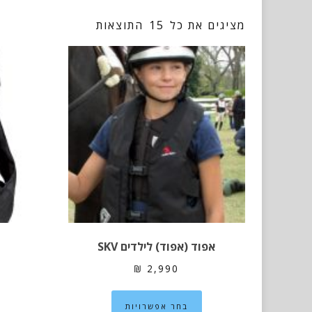
מציגים את כל ⁦15⁩ התוצאות
אפוד (אפוד) לילדים SKV
₪
2,990
למוצר
בחר אפשרויות
זה