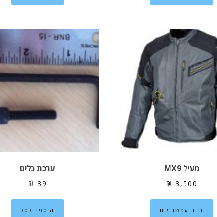
יש
מספר
סוגים.
ניתן
לבחור
את
האפשרויות
בעמוד
המוצר
מעיל MX9
ערכת כלים
₪
39
₪
3,500
למוצר
בחר אפשרויות
הוספה לסל
זה