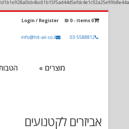
1d1b1e928a0bb4bc61b15f5ad44d5efdc4e1c92a25e99b8e44a
Login / Register
₪
0
0 items -
info@hit-air.co.il
03-5588812
מוצרים
»
הטבות 
אביזרים לקטנועים