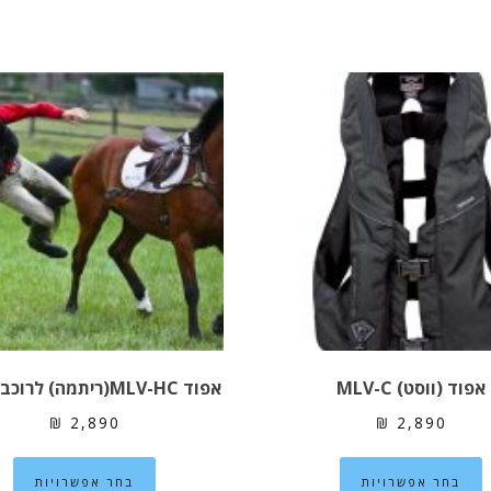
אפוד (ווסט) MLV-C
אפוד MLV-HC(ריתמה) לרוכבי סוסים
₪
2,890
₪
2,890
למוצר
למ
בחר אפשרויות
בחר אפשרויות
זה
זה