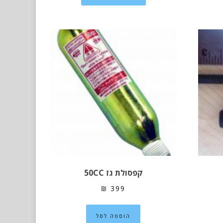
יש
מספר
סוגים.
ניתן
לבחור
את
האפשרויות
בעמוד
המוצר
קפסולת גז 50CC
₪
399
הוספה לסל