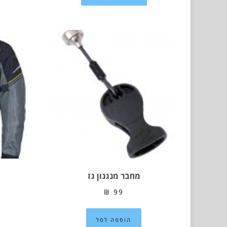
עד
יש
מספר
סוגים.
ניתן
לבחור
את
האפשרויות
בעמוד
המוצר
מחבר מנגנון גז
₪
99
הוספה לסל