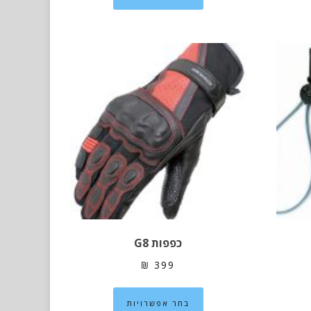
יש
פר
מספר
ים.
סוגים.
ן
ניתן
חור
לבחור
את
פשרויות
האפשרויות
מוד
בעמוד
וצר
המוצר
כפפות G8
₪
399
למוצר
בחר אפשרויות
זה