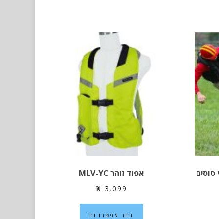
אפוד זוהר MLV-YC
₪
3,099
וצר
למוצר
בחר אפשרויות
זה