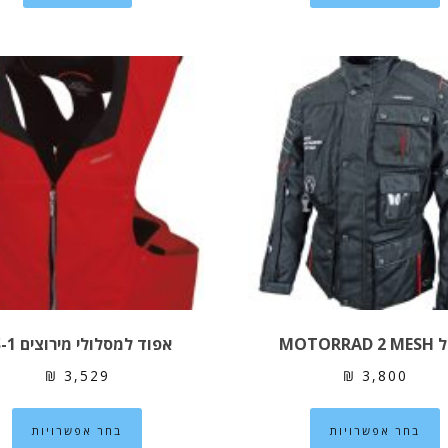
יש
מספר
סוגים.
ניתן
לבחור
את
האפשרויות
בעמוד
המוצר
MOTORRA
אפוד למסלולי מירוצים RS-1
₪
3,529
₪
3,800
למוצר
למ
בחר אפשרויות
בחר אפשרויות
זה
זה