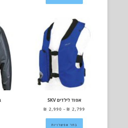
יש
מספר
סוגים.
ניתן
לבחור
את
האפשרויות
בעמוד
המוצר
אפוד לילדים SKV
ב
טווח
₪
2,990
–
₪
2,799
מחירים:
למוצר
בחר אפשרויות
זה