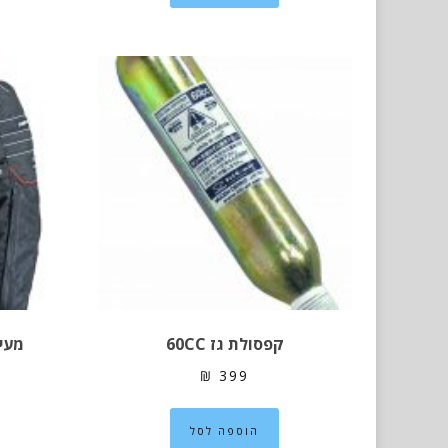
קפסולת גז 60CC
מעיל D 2 MESH
₪
399
הוספה לסל