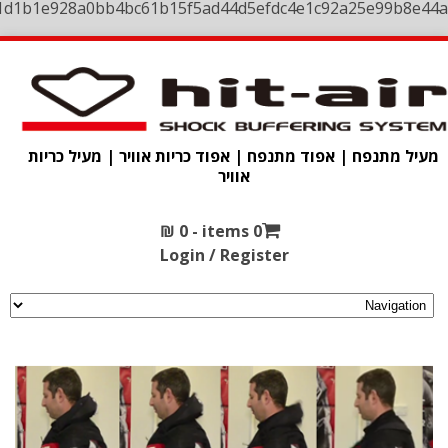
1d1b1e928a0bb4bc61b15f5ad44d5efdc4e1c92a25e99b8e44a
מעיל מתנפח | אפוד מתנפח | אפוד כריות אוויר | מעיל כריות
אוויר
₪
0
0 items -
Login / Register