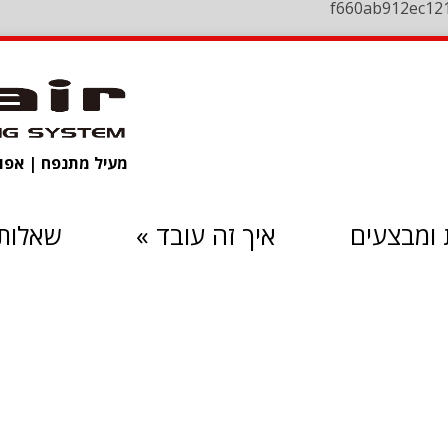
f660ab912ec12
מעיל מתנפח | אפוד 
ומבצעים
איך זה עובד
»
שאלות 