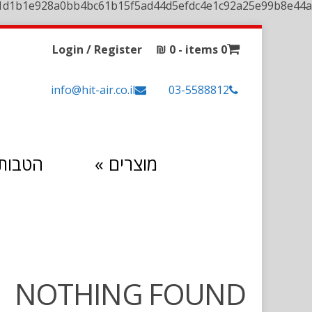
1d1b1e928a0bb4bc61b15f5ad44d5efdc4e1c92a25e99b8e44a
Login / Register
₪
0
0 items -
info@hit-air.co.il
03-5588812
מוצרים
»
הטבות 
NOTHING FOUND