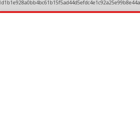
1d1b1e928a0bb4bc61b15f5ad44d5efdc4e1c92a25e99b8e44a