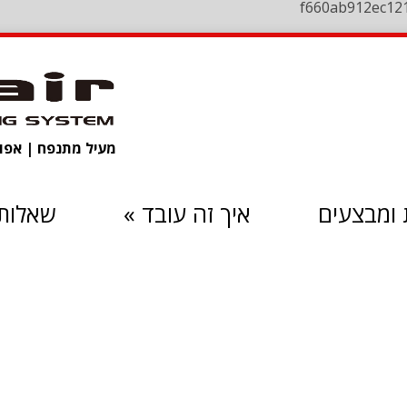
f660ab912ec12
מעיל מתנפח | אפוד 
ומבצעים
איך זה עובד
»
שאלות 