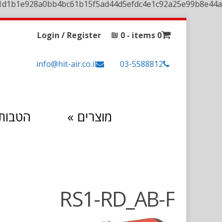
1d1b1e928a0bb4bc61b15f5ad44d5efdc4e1c92a25e99b8e44a
Login / Register
₪
0
0 items -
info@hit-air.co.il
03-5588812
מוצרים
»
הטבות 
RS1-RD_AB-F