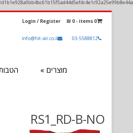
1d1b1e928a0bb4bc61b15f5ad44d5efdc4e1c92a25e99b8e44a
Login / Register
₪
0
0 items -
info@hit-air.co.il
03-5588812
מוצרים
»
הטבות 
RS1_RD-B-NO