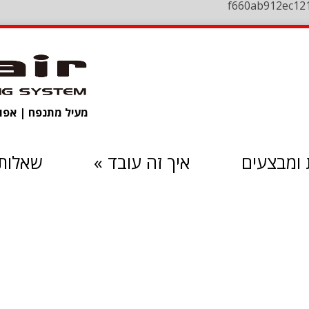
f660ab912ec12
מעיל מתנפח | אפוד 
ומבצעים
איך זה עובד
»
שאלות 