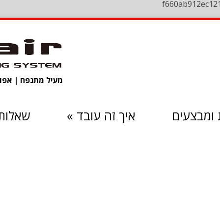
f660ab912ec12
מעיל מתנפח | אפוד 
ומבצעים
איך זה עובד
»
שאלות 