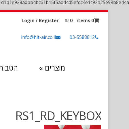
1d1b1e928a0bb4bc61b15f5ad44d5efdc4e1c92a25e99b8e44a
Login / Register
₪
0
0 items -
info@hit-air.co.il
03-5588812
מוצרים
»
הטבות 
RS1_RD_KEYBOX