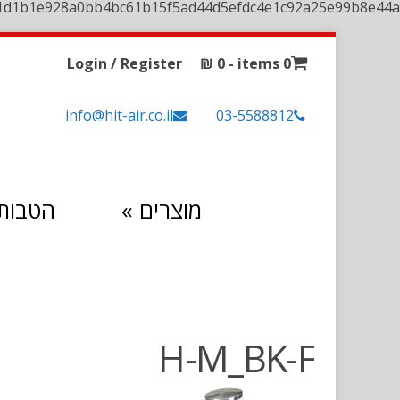
1d1b1e928a0bb4bc61b15f5ad44d5efdc4e1c92a25e99b8e44a
Login / Register
₪
0
0 items -
info@hit-air.co.il
03-5588812
מוצרים
»
הטבות 
H-M_BK-F