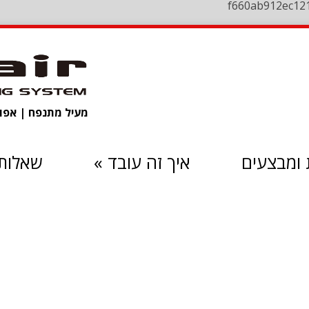
f660ab912ec12
מעיל מתנפח | אפוד 
ומבצעים
איך זה עובד
»
שאלות 