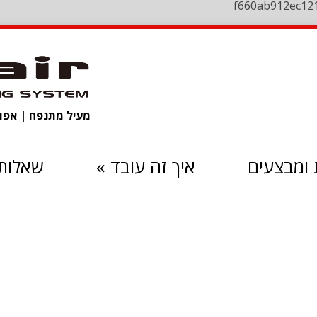
f660ab912ec12
מעיל מתנפח | אפוד 
ומבצעים
איך זה עובד
»
שאלות 