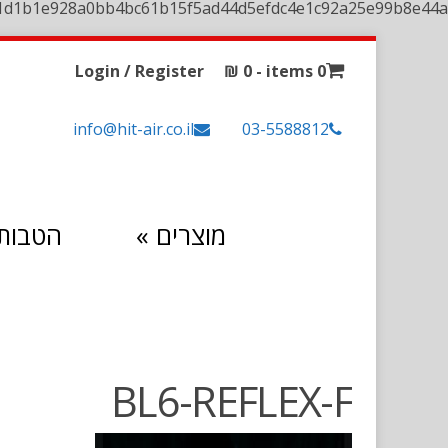
1d1b1e928a0bb4bc61b15f5ad44d5efdc4e1c92a25e99b8e44a
Login / Register
₪
0
0 items -
info@hit-air.co.il
03-5588812
מוצרים
»
הטבות 
BL6-REFLEX-F