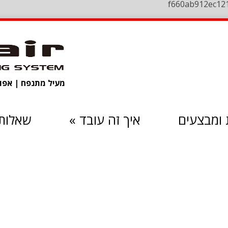
f660ab912ec12
מעיל מתנפח | אפוד 
ומבצעים
איך זה עובד
»
שאלות 