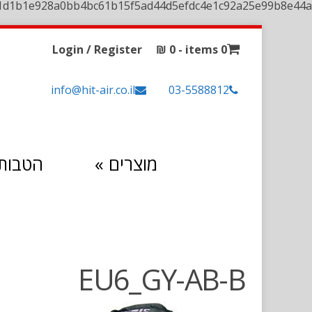
1d1b1e928a0bb4bc61b15f5ad44d5efdc4e1c92a25e99b8e44a
Login / Register
₪
0
0 items -
info@hit-air.co.il
03-5588812
מוצרים
»
הטבות 
EU6_GY-AB-B