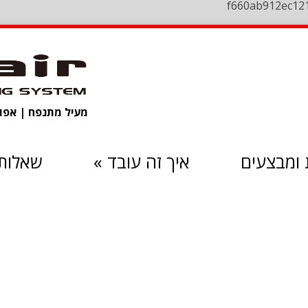
f660ab912ec12
מעיל מתנפח | אפוד 
ומבצעים
איך זה עובד
»
שאלות 