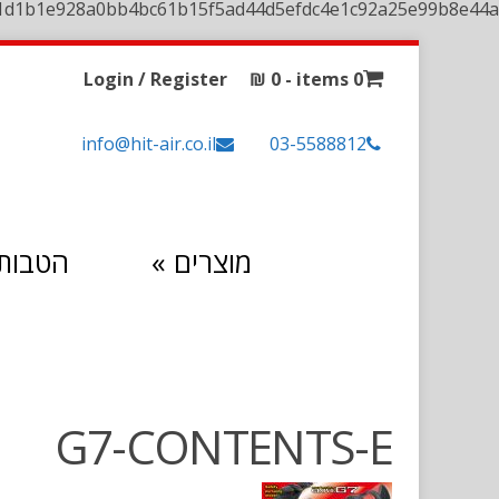
1d1b1e928a0bb4bc61b15f5ad44d5efdc4e1c92a25e99b8e44a
Login / Register
₪
0
0 items -
info@hit-air.co.il
03-5588812
מוצרים
»
הטבות 
G7-CONTENTS-E