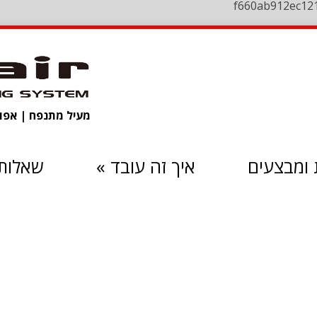
f660ab912ec12
מעיל מתנפח | אפוד 
ומבצעים
איך זה עובד
»
שאלות 