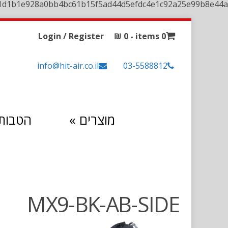
1d1b1e928a0bb4bc61b15f5ad44d5efdc4e1c92a25e99b8e44a
Login / Register
₪
0
0 items -
info@hit-air.co.il
03-5588812
מוצרים
»
הטבות 
MX9-BK-AB-SIDE