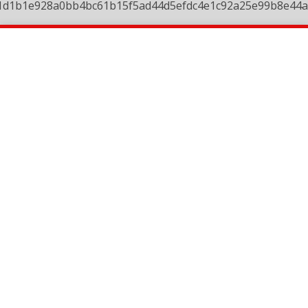
1d1b1e928a0bb4bc61b15f5ad44d5efdc4e1c92a25e99b8e44a