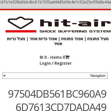
1d1b1e928a0bb4bc61b15f5ad44d5efdc4e1c92a25e99b8e44a
מעיל מתנפח | אפוד מתנפח | אפוד כריות אוויר | מעיל כריות
אוויר
₪
0
0 items -
Login / Register
97504DB561BC960A9
6D7613CD7DADA49