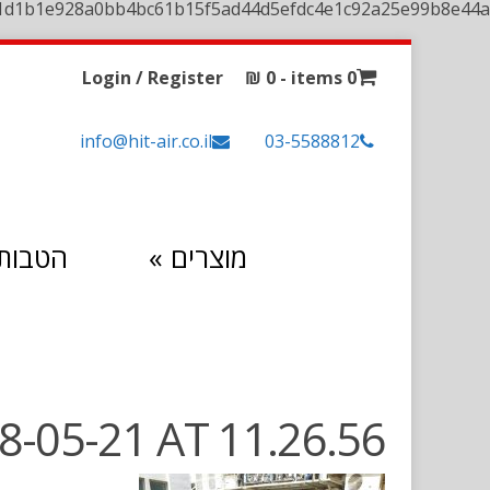
1d1b1e928a0bb4bc61b15f5ad44d5efdc4e1c92a25e99b8e44a
Login / Register
₪
0
0 items -
info@hit-air.co.il
03-5588812
מוצרים
»
הטבות 
05-21 AT 11.26.56