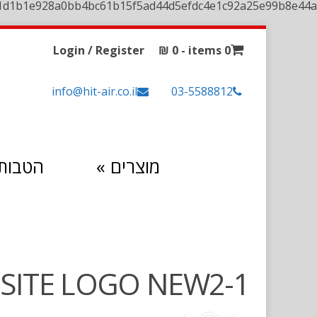
1d1b1e928a0bb4bc61b15f5ad44d5efdc4e1c92a25e99b8e44a
Login / Register
₪
0
0 items -
info@hit-air.co.il
03-5588812
מבצעים
»
מוצרים
SITE LOGO NEW2-1