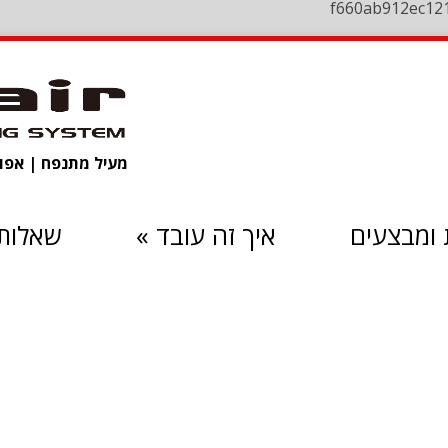
f660ab912ec12
מעיל מתנפח | אפוד 
ומבצעים
איך זה עובד
»
שאלות 