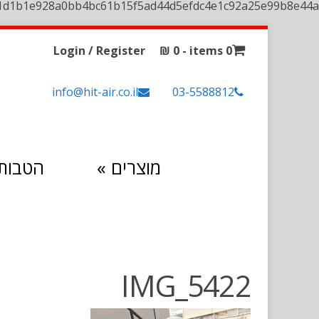
1d1b1e928a0bb4bc61b15f5ad44d5efdc4e1c92a25e99b8e44a
Login / Register
₪
0
0 items -
info@hit-air.co.il
03-5588812
מוצרים
»
הטבות 
IMG_5422