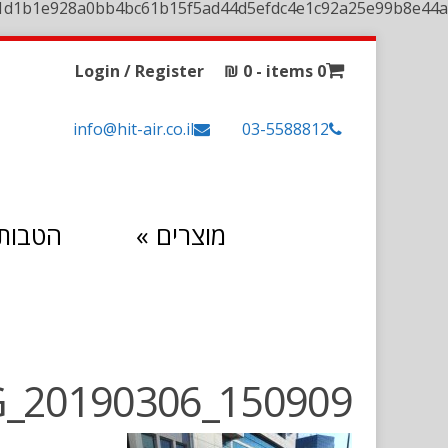
1d1b1e928a0bb4bc61b15f5ad44d5efdc4e1c92a25e99b8e44a
Login / Register
₪
0
0 items -
info@hit-air.co.il
03-5588812
מוצרים
»
הטבות 
_20190306_150909