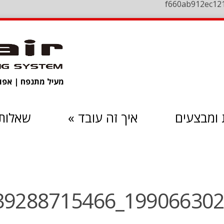
f660ab912ec12
מעיל מתנפח | אפוד 
ומבצעים
איך זה עובד
»
שאלות 