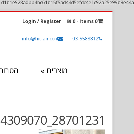
1d1b1e928a0bb4bc61b15f5ad44d5efdc4e1c92a25e99b8e44a
Login / Register
₪
0
0 items -
info@hit-air.co.il
03-5588812
מוצרים
»
הטבות 
28701231_1990663024309070_790782439288715466_O